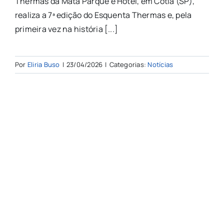
Thermas da Mata Parque e Hotel, em Cotia (SP),
realiza a 7ª edição do Esquenta Thermas e, pela
primeira vez na história [...]
Por
Eliria Buso
|
23/04/2026
|
Categorias:
Notícias