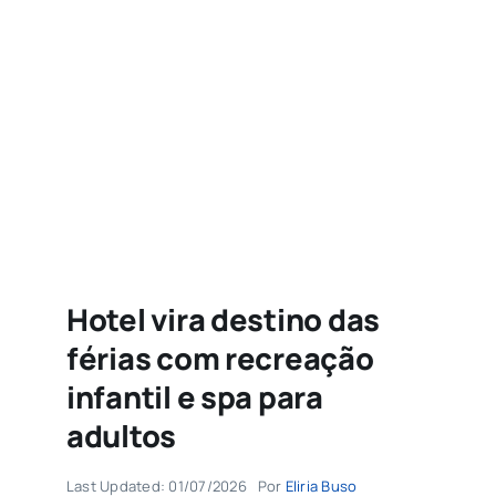
Agenda
Buscar
resultados
para:
Hotel vira destino das
férias com recreação
infantil e spa para
adultos
Last Updated: 01/07/2026
Por
Eliria Buso