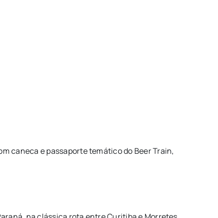
om caneca e passaporte temático do Beer Train,
.
araná, na clássica rota entre Curitiba e Morretes,