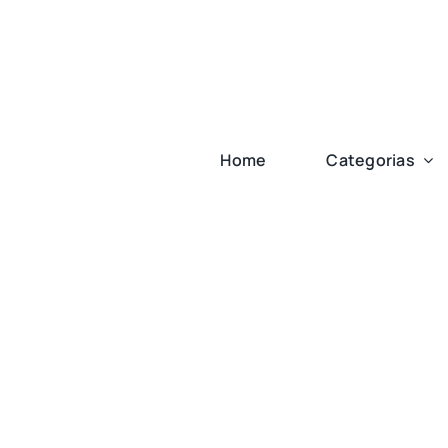
Ir
para
o
conteúdo
Home
Categorias