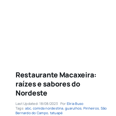
Agenda
Buscar
resultados
para:
Restaurante Macaxeira:
raízes e sabores do
Nordeste
Last Updated: 18/08/2023
Por
Eliria Buso
Tags:
abc
,
comida nordestina
,
guarulhos
,
Pinheiros
,
São
Bernardo do Campo
,
tatuapé