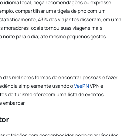
o idioma local, peça recomendações ou expresse
exemplo, compartilhar uma tigela de pho com um
Estatisticamente, 43% dos viajantes disseram, em uma
s moradores locais tornou suas viagens mais
 da noite para o dia; até mesmo pequenos gestos
a das melhores formas de encontrar pessoas e fazer
cedência simplesmente usando o
VeePN
VPN e
ites de turismo oferecem uma lista de eventos
e embarcar!
tor
ar refeições com desconhecidos pode criar vínculos