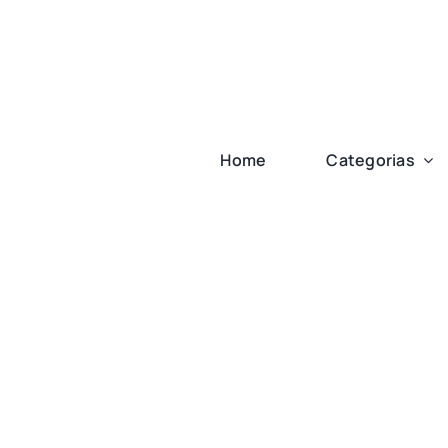
Ir
para
o
conteúdo
Home
Categorias