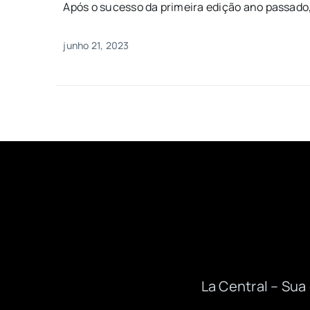
Após o sucesso da primeira edição ano passado, 
junho 21, 2023
La Central – Su