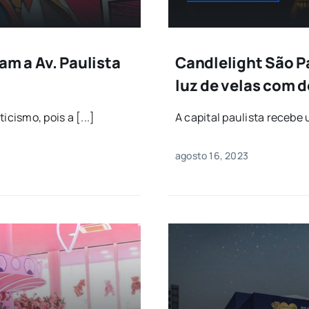
am a Av. Paulista
Candlelight São P
luz de velas com 
cismo, pois a [...]
A capital paulista recebe 
agosto 16, 2023