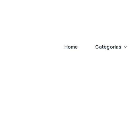
Ir
para
o
conteúdo
Home
Categorias