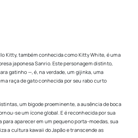
llo Kitty, também conhecida como Kitty White, é uma
presa japonesa Sanrio. Este personagem distinto,
ara gatinho —, é, na verdade, um gijinka, uma
ma raça de gato conhecida por seu rabo curto
istintas, um bigode proeminente, a ausência de boca
tornou-se um ícone global. E é reconhecida por sua
da para aparecer em um pequeno porta-moedas, sua
za a cultura kawaii do Japão e transcende as