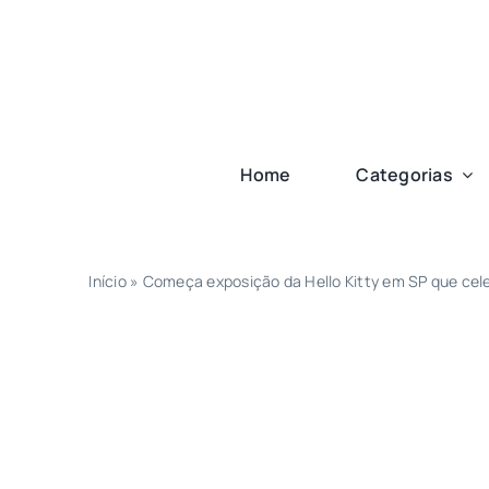
Ir
para
o
conteúdo
Home
Categorias
Início
»
Começa exposição da Hello Kitty em SP que ce