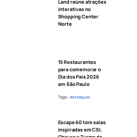
Land reúne atrações
interativas no
Shopping Center
Norte
15 Restaurantes
para comemorar o
Dia dos Pais 2026
em São Paulo
Tags:
destaques
Escape 60 tem salas
inspiradas em CSI,
Chaves e Turma da