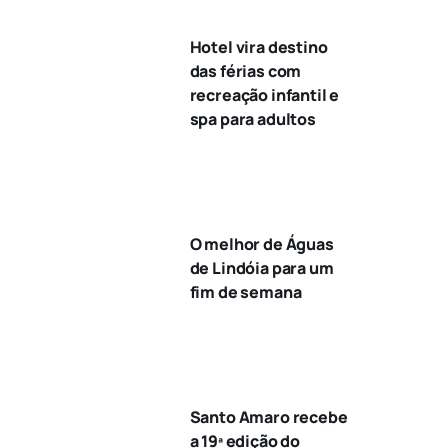
Hotel vira destino
das férias com
recreação infantil e
spa para adultos
O melhor de Águas
de Lindóia para um
fim de semana
Santo Amaro recebe
a 19ª edição do