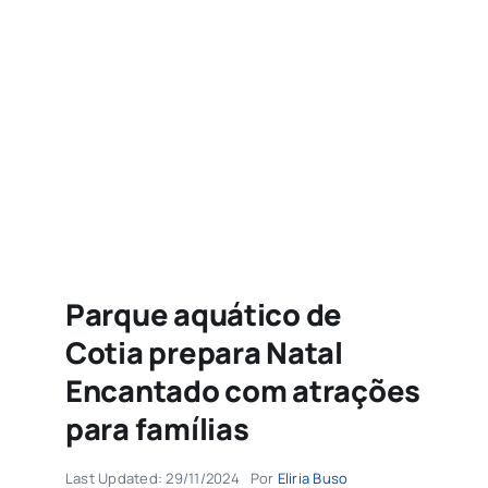
Agenda
Buscar
resultados
para:
Parque aquático de
Cotia prepara Natal
Encantado com atrações
para famílias
Last Updated: 29/11/2024
Por
Eliria Buso