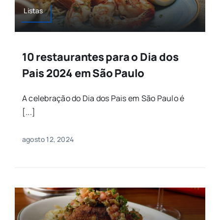
Listas
Agenda
Buscar
10 restaurantes para o Dia dos
resultados
para:
Pais 2024 em São Paulo
A celebração do Dia dos Pais em São Paulo é
[...]
agosto 12, 2024