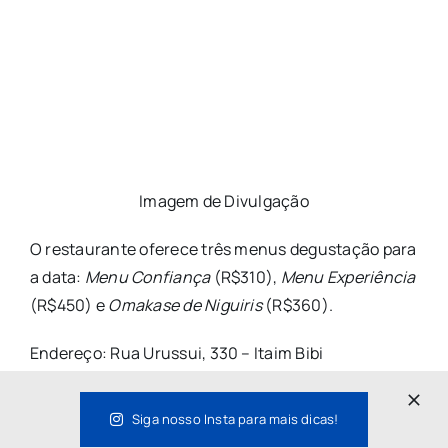
Imagem de Divulgação
O restaurante oferece três menus degustação para
a data:
Menu Confiança
(R$310),
Menu Experiência
(R$450) e
Omakase de Niguiris
(R$360).
Endereço: Rua Urussui, 330 – Itaim Bibi
Informações:
@imakayrestaurant
Siga nosso Insta para mais dicas!