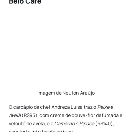
Belô Café
Imagem de Neuton Araújo
O cardápio da chef Andreza Luisa traz o
Peixe e
Avelã
(R$95), com creme de couve-flor defumada e
velouté de avelã, e o
Camarão e Pipoca
(R$140),
com tortelini e farofa de broa.