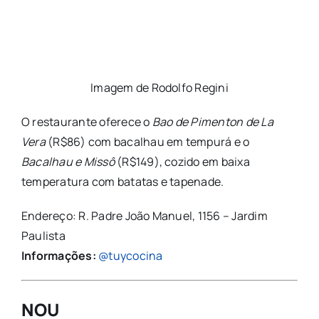
Imagem de Rodolfo Regini
O restaurante oferece o
Bao de Pimenton de La
Vera
(R$86) com bacalhau em tempurá e o
Bacalhau e Missô
(R$149), cozido em baixa
temperatura com batatas e tapenade.
Endereço: R. Padre João Manuel, 1156 – Jardim
Paulista
Informações:
@tuycocina
NOU