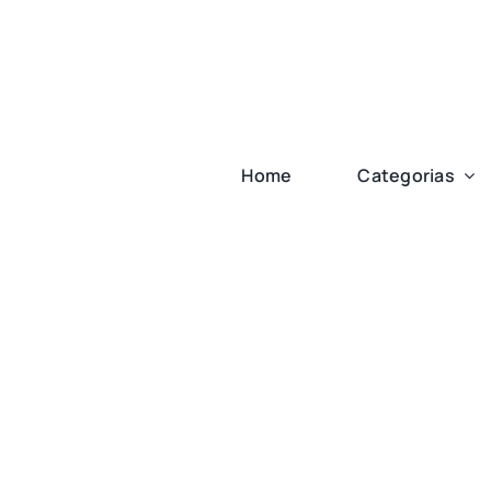
Ir
para
o
conteúdo
Home
Categorias