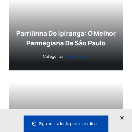
Parrilinha Do Ipiranga: O Melhor
Parmegiana De São Paulo
Categorias:
Onde Comer
Notorious Fish: Casa Do
Siga nosso Insta para mais dicas!
Choripolvo Traz Um Pedacinho