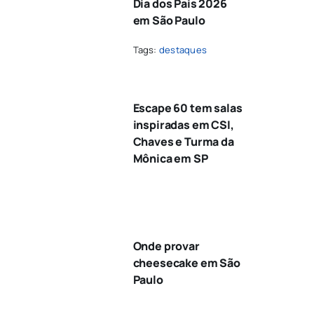
Dia dos Pais 2026
em São Paulo
Tags:
destaques
Escape 60 tem salas
inspiradas em CSI,
Chaves e Turma da
Mônica em SP
Onde provar
cheesecake em São
Paulo