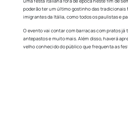
uma festa italiana fora de época neste fim de se
poderão ter um último gostinho das tradicionais
imigrantes da Itália, como todos os paulistas e p
O evento vai contar com barracas com pratos já 
antepastos e muito mais. Além disso, haverá apre
velho conhecido do público que frequenta as fest