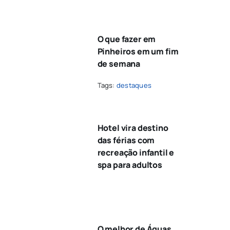
O que fazer em
Pinheiros em um fim
de semana
Tags:
destaques
Hotel vira destino
das férias com
recreação infantil e
spa para adultos
O melhor de Águas