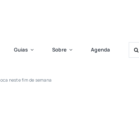
Bus
Guias
Sobre
Agenda
Res
Para
 época neste fim de semana