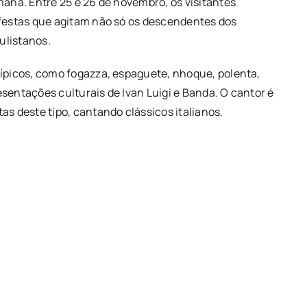
mana. Entre 25 e 26 de novembro, os visitantes
 festas que agitam não só os descendentes dos
aulistanos.
típicos, como fogazza, espaguete, nhoque, polenta,
sentações culturais de Ivan Luigi e Banda. O cantor é
as deste tipo, cantando clássicos italianos.