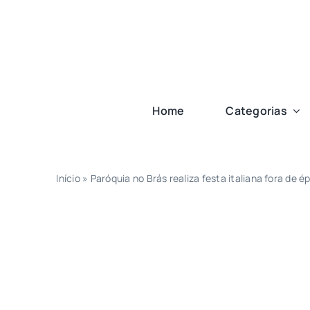
Ir
para
o
conteúdo
Home
Categorias
Início
»
Paróquia no Brás realiza festa italiana fora de