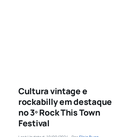
Agenda
Buscar
resultados
para:
Cultura vintage e
rockabilly em destaque
no 3º Rock This Town
Festival
Last Updated: 10/09/2024
Por
Eliria Buso