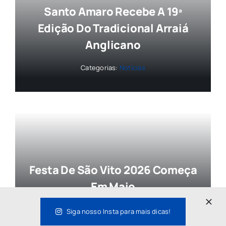
Santo Amaro Recebe A 19ª
Edição Do Tradicional Arraiá
Anglicano
Categorias:
Notícias
Festa De São Vito 2026 Começa
Em Maio
Categorias:
Eventos
,
Notícias
Siga nosso Insta para mais dicas!