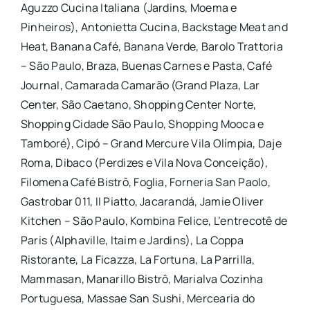
Aguzzo Cucina Italiana (Jardins, Moema e
Pinheiros), Antonietta Cucina, Backstage Meat and
Heat, Banana Café, Banana Verde, Barolo Trattoria
–
São
Paulo
, Braza, Buenas Carnes e Pasta, Café
Journal, Camarada Camarão (Grand Plaza, Lar
Center,
São
Caetano, Shopping Center Norte,
Shopping Cidade
São
Paulo
, Shopping Mooca e
Tamboré), Cipó – Grand Mercure Vila Olímpia, Daje
Roma, Dibaco (Perdizes e Vila Nova Conceição),
Filomena Café Bistrô, Foglia, Forneria San Paolo,
Gastrobar 011, II Piatto, Jacarandá, Jamie Oliver
Kitchen –
São
Paulo
, Kombina Felice, L’entrecotê de
Paris (Alphaville, Itaim e Jardins), La Coppa
Ristorante, La Ficazza, La Fortuna, La Parrilla,
Mammasan, Manarillo Bistrô, Marialva Cozinha
Portuguesa, Massae San Sushi, Mercearia do