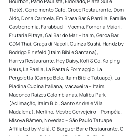
Bourbon, Pátio Paulista, Eldorado, Plaza Sul e
Tietê), Condimento Café, Croce
Restaurante
, Dom
Aldo, Dona Carmela, Em Brasa Bar & Parrilla, Familie
Gastronomia, Farabbud – Moema, Forneria Maiori,
Frutaria Pitaya, Gal Bar do Mar – Itaim, Garoa Bar,
GDM Thai, Graça di Napoli, Guinza Sushi, Handz by
Rodrigo Einsfeld (Itaim Bibi e Santana),
Harrys
Restaurante
, Hey Daisy, Kofi & Co, Kolping
Haus, La Paella, La Pasta & Formaggio, La
Pergoletta (Campo Belo, Itaim Bibi e Tatuapé), La
Piadina Cucina Italiana, Macaxeira – Itaim,
Macondo Raízes Colombianas, Malibu Park
(Aclimação, Itaim Bibi, Santo André e Vila
Madalena), Merlino, Mestre Cervejeiro – Pompéia,
Misoya Rámen, Novedad –
São
Paulo
Tatuapé
Affiliated by Meliá, O Burguer Bar e
Restaurante
, O