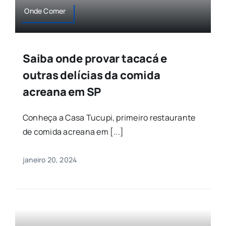
Onde Comer
Agenda
Buscar
Saiba onde provar tacacá e
resultados
para:
outras delícias da comida
acreana em SP
Conheça a Casa Tucupi, primeiro restaurante
de comida acreana em [...]
janeiro 20, 2024