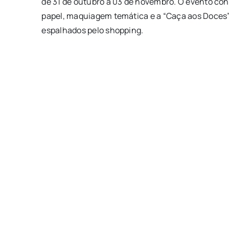
de 31 de outubro a 03 de novembro. O evento con
papel, maquiagem temática e a “Caça aos Doces”
espalhados pelo shopping.