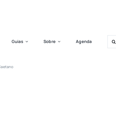
Bus
Guias
Sobre
Agenda
Res
Para
 Caetano