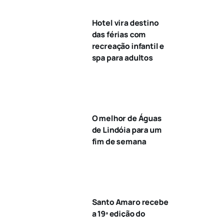
Hotel vira destino
das férias com
recreação infantil e
spa para adultos
O melhor de Águas
de Lindóia para um
fim de semana
Santo Amaro recebe
a 19ª edição do