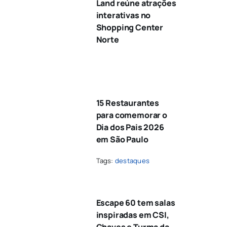
Land reúne atrações
interativas no
Shopping Center
Norte
15 Restaurantes
para comemorar o
Dia dos Pais 2026
em São Paulo
Tags:
destaques
Escape 60 tem salas
inspiradas em CSI,
Chaves e Turma da