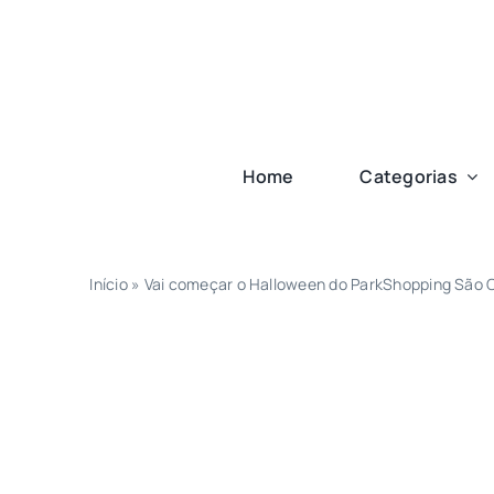
Ir
para
o
conteúdo
Home
Categorias
Início
»
Vai começar o Halloween do ParkShopping São