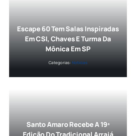
Escape 60 Tem Salas Inspiradas
Em CSI, Chaves E Turma Da
Mônica Em SP
Categorias:
Notícias
Santo Amaro Recebe A 19ª
Edição Do Tradicional Arraiá