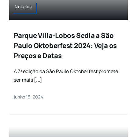
Notícias
Agenda
Buscar
Parque Villa-Lobos Sedia a São
resultados
para:
Paulo Oktoberfest 2024: Veja os
Preços e Datas
A 7ª edição da São Paulo Oktoberfest promete
ser mais [...]
junho 15, 2024