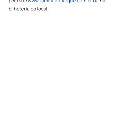
pelo site
www.familianoparque.com.br
ou na
bilheteria do local.