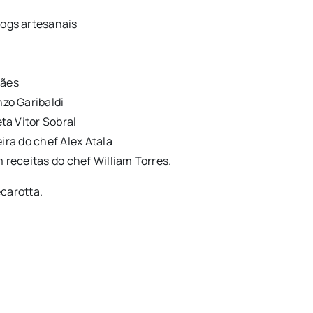
ogs artesanais
hães
zo Garibaldi
ta Vitor Sobral
eira do chef Alex Atala
 receitas do chef William Torres.
ecarotta.