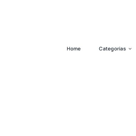
Ir
para
o
conteúdo
Home
Categorias