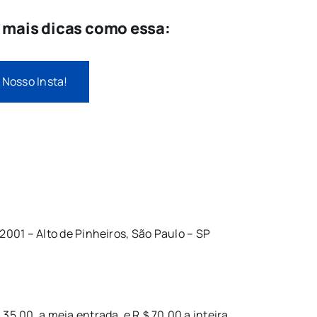
e mais dicas como essa:
 Nosso Insta!
 2001 – Alto de Pinheiros, São Paulo – SP
＄35,00, a meia entrada, e R＄70,00 a inteira.