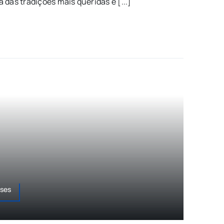
 das tradições mais queridas e [...]
sses