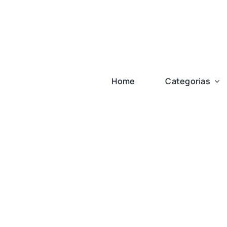
Ir
para
o
conteúdo
Home
Categorias