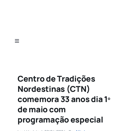
Ir
para
o
conteúdo
Toggle
Navigation
Home
Categorias
Centro de Tradições
Nordestinas (CTN)
Guias
comemora 33 anos dia 1º
de maio com
Sobre
programação especial