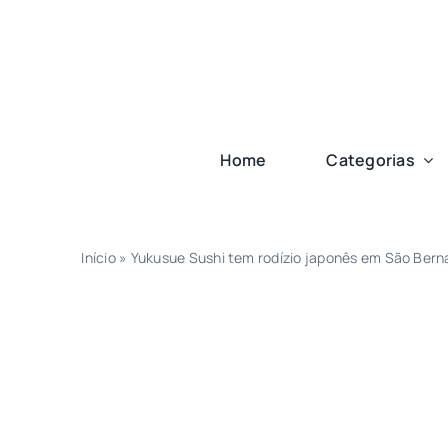
Ir
para
o
conteúdo
Home
Categorias
Início
»
Yukusue Sushi tem rodízio japonês em São Ber