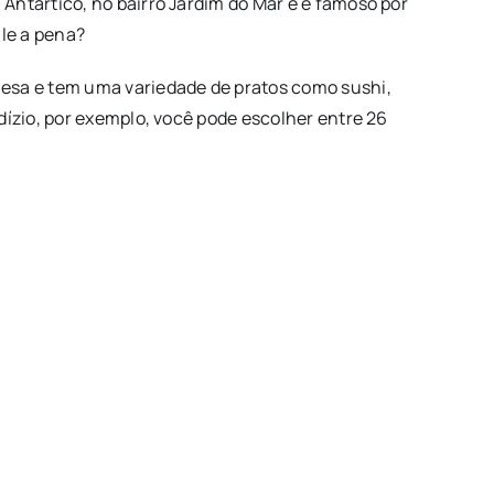
 Antártico, no bairro Jardim do Mar e é famoso por
le a pena?
nesa e tem uma variedade de pratos como sushi,
odízio, por exemplo, você pode escolher entre 26