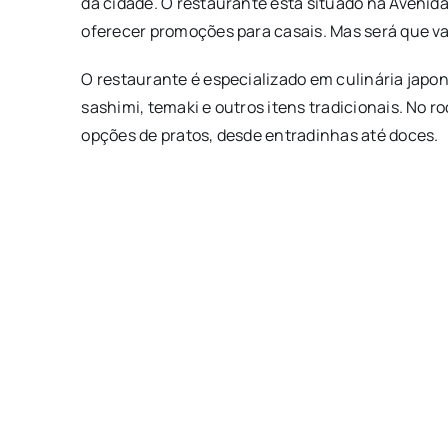
da cidade. O restaurante está situado na Avenida
oferecer promoções para casais. Mas será que va
O restaurante é especializado em culinária japo
sashimi, temaki e outros itens tradicionais. No r
opções de pratos, desde entradinhas até doces.