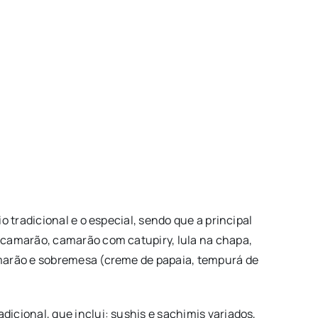
io tradicional e o especial, sendo que a principal
e camarão, camarão com catupiry, lula na chapa,
amarão e sobremesa (creme de papaia, tempurá de
dicional, que inclui: sushis e sachimis variados,