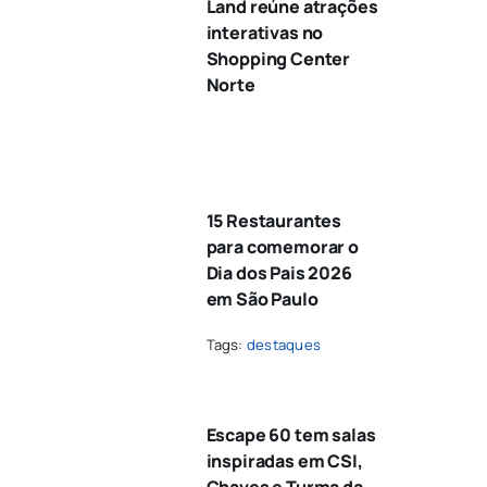
Land reúne atrações
interativas no
Shopping Center
Norte
15 Restaurantes
para comemorar o
Dia dos Pais 2026
em São Paulo
Tags:
destaques
Escape 60 tem salas
inspiradas em CSI,
Chaves e Turma da