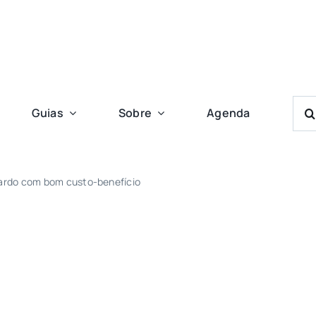
Bus
Guias
Sobre
Agenda
Res
Para
nardo com bom custo-benefício