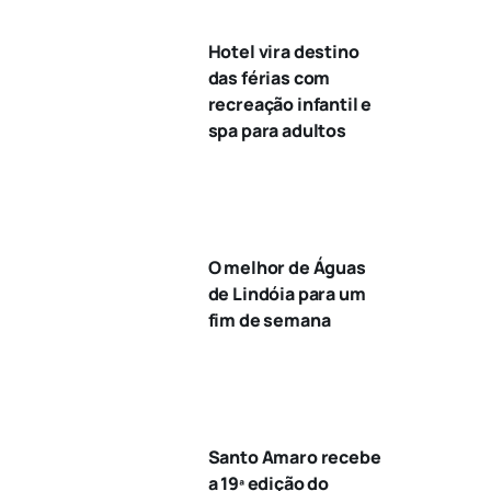
Hotel vira destino
das férias com
recreação infantil e
spa para adultos
O melhor de Águas
de Lindóia para um
fim de semana
Santo Amaro recebe
a 19ª edição do