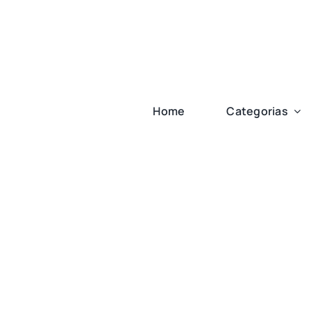
Ir
para
o
conteúdo
Home
Categorias