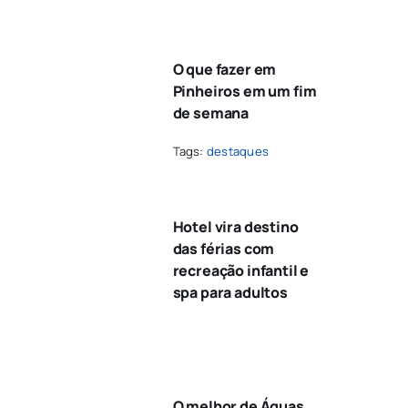
O que fazer em
Pinheiros em um fim
de semana
Tags:
destaques
Hotel vira destino
das férias com
recreação infantil e
spa para adultos
O melhor de Águas