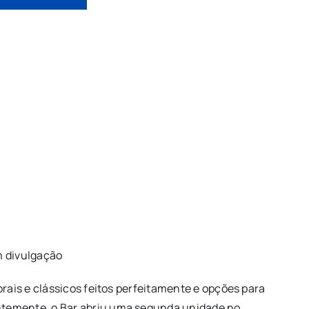
 divulgação
orais e clássicos feitos perfeitamente e opções para
temente, o Bar abriu uma segunda unidade no