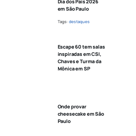
Dia dos Pais 2026
em São Paulo
Tags:
destaques
Escape 60 tem salas
inspiradas em CSI,
Chaves e Turma da
Mônica em SP
Onde provar
cheesecake em São
Paulo