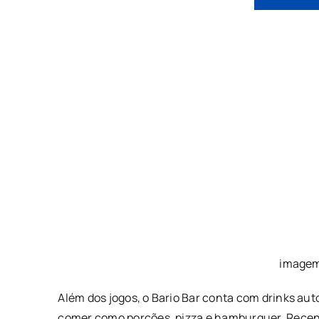
imagem
Além dos jogos, o Bario Bar conta com drinks aut
comer como porções, pizza e hamburguer. Recen