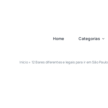
Ir
para
o
conteúdo
Home
Categorias
Início
»
12 Bares diferentes e legais para ir em São Paulo