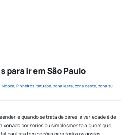
is para ir em São Paulo
,
Mooca
,
Pinheiros
,
tatuapé
,
zona leste
,
zona oeste
,
zona sul
ender, e quando se trata de bares, a variedade é de
paixonado por séries ou simplesmente alguém que
tal paulista tem opções para todos os gostos.