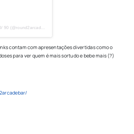
A post shared by ROUND2 | ARCADE BAR – ANOS 80/ 90 (@round2arcadebar)
drinks contam com apresentações divertidas como o
 doses para ver quem é mais sortudo e bebe mais (?)
2arcadebar/