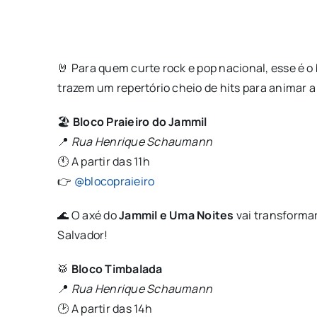
🤘 Para quem curte rock e pop nacional, esse é o
trazem um repertório cheio de hits para animar a
🏖️
Bloco Praieiro do Jammil
📍
Rua Henrique Schaumann
🕚 A partir das 11h
👉
@blocopraieiro
🌊 O axé do
Jammil e Uma Noites
vai transformar
Salvador!
🥁
Bloco Timbalada
📍
Rua Henrique Schaumann
🕑 A partir das 14h