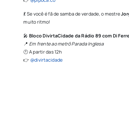
👉
@pipoca.co
💃 Se você é fã de samba de verdade, o mestre
Jor
muito ritmo!
🎤
Bloco DivirtaCidade da Rádio 89 com Di Ferre
📍
Em frente ao metrô Parada Inglesa
🕛 A partir das 12h
👉
@divirtacidade