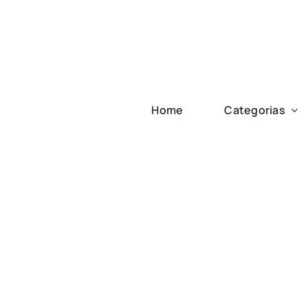
Ir
para
o
conteúdo
Home
Categorias