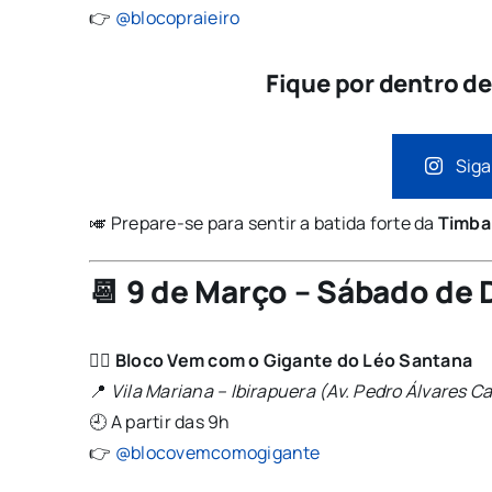
👉
@blocopraieiro
Fique por dentro d
Siga
🎺 Prepare-se para sentir a batida forte da
Timba
📆 9 de Março – Sábado de 
🦸‍♂️
Bloco Vem com o Gigante do Léo Santana
📍
Vila Mariana – Ibirapuera (Av. Pedro Álvares 
🕘 A partir das 9h
👉
@blocovemcomogigante