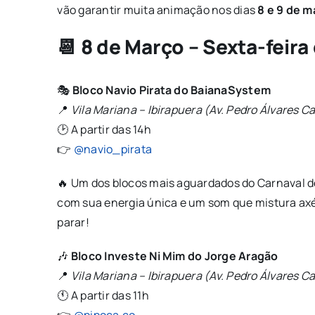
vão garantir muita animação nos dias
8 e 9 de m
📆 8 de Março – Sexta-feira 
🎭
Bloco Navio Pirata do BaianaSystem
📍
Vila Mariana – Ibirapuera (Av. Pedro Álvares 
🕑 A partir das 14h
👉
@navio_pirata
🔥 Um dos blocos mais aguardados do Carnaval d
com sua energia única e um som que mistura axé
parar!
🎶
Bloco Investe Ni Mim do Jorge Aragão
📍
Vila Mariana – Ibirapuera (Av. Pedro Álvares 
🕚 A partir das 11h