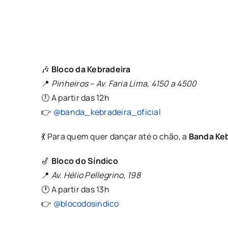
🎶
Bloco da Kebradeira
📍
Pinheiros – Av. Faria Lima, 4150 a 4500
🕛 A partir das 12h
👉
@banda_kebradeira_oficial
💃 Para quem quer dançar até o chão, a
Banda Ke
🎷
Bloco do Síndico
📍
Av. Hélio Pellegrino, 198
🕐 A partir das 13h
👉
@blocodosindico