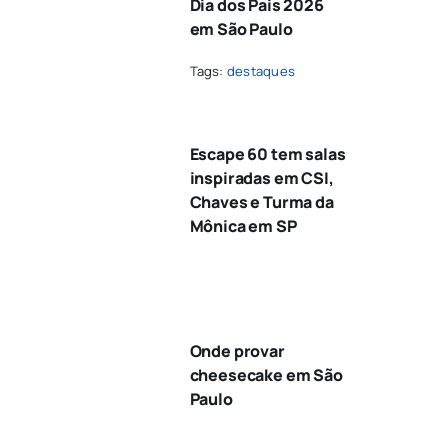
Dia dos Pais 2026
em São Paulo
Tags:
destaques
Escape 60 tem salas
inspiradas em CSI,
Chaves e Turma da
Mônica em SP
Onde provar
cheesecake em São
Paulo