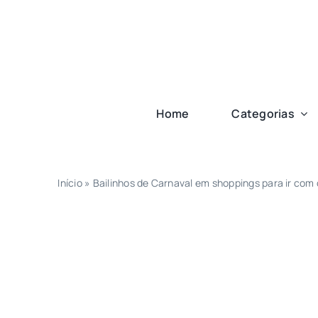
Ir
para
o
conteúdo
Home
Categorias
Início
»
Bailinhos de Carnaval em shoppings para ir com 