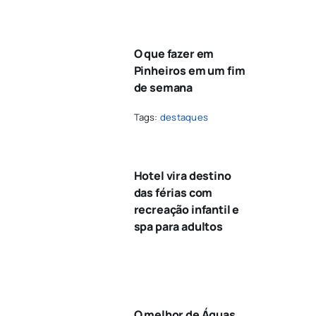
O que fazer em
Pinheiros em um fim
de semana
Tags:
destaques
Hotel vira destino
das férias com
recreação infantil e
spa para adultos
O melhor de Águas