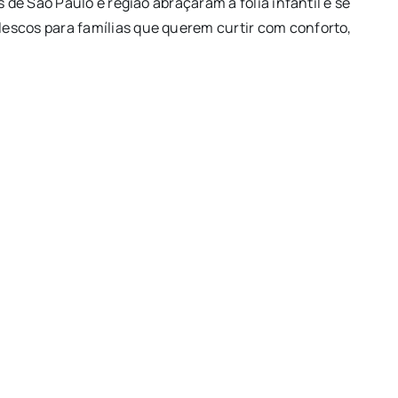
 de São Paulo e região abraçaram a folia infantil e se
escos para famílias que querem curtir com conforto,