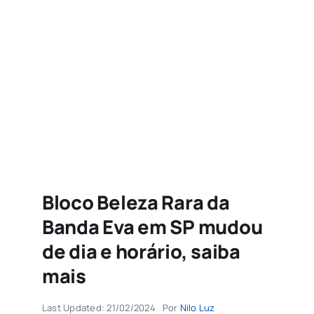
Agenda
Buscar
resultados
para:
Bloco Beleza Rara da
Banda Eva em SP mudou
de dia e horário, saiba
mais
Last Updated: 21/02/2024
Por
Nilo Luz