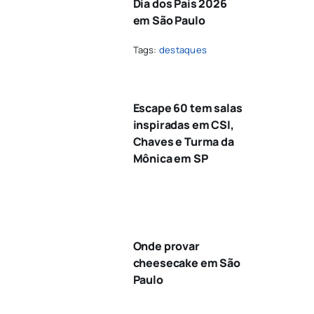
Dia dos Pais 2026
em São Paulo
Tags:
destaques
Escape 60 tem salas
inspiradas em CSI,
Chaves e Turma da
Mônica em SP
Onde provar
cheesecake em São
Paulo