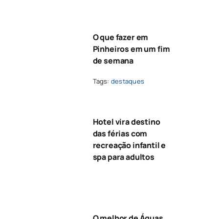
O que fazer em
Pinheiros em um fim
de semana
Tags:
destaques
Hotel vira destino
das férias com
recreação infantil e
spa para adultos
O melhor de Águas