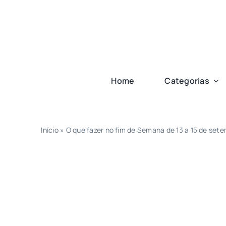
Ir
para
o
conteúdo
Home
Categorias
Início
»
O que fazer no fim de Semana de 13 a 15 de set