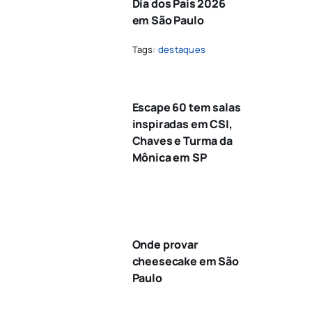
Dia dos Pais 2026
em São Paulo
Tags:
destaques
Escape 60 tem salas
inspiradas em CSI,
Chaves e Turma da
Mônica em SP
Onde provar
cheesecake em São
Paulo