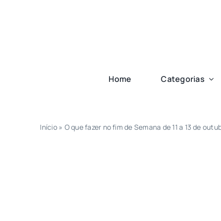
Ir
para
o
conteúdo
Home
Categorias
Início
»
O que fazer no fim de Semana de 11 a 13 de outu