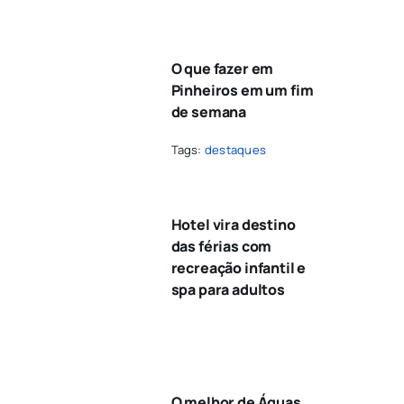
O que fazer em
Pinheiros em um fim
de semana
Tags:
destaques
Hotel vira destino
das férias com
recreação infantil e
spa para adultos
O melhor de Águas