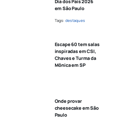
Dia dos Pais 2026
em São Paulo
Tags:
destaques
Escape 60 tem salas
inspiradas em CSI,
Chaves e Turma da
Mônica em SP
Onde provar
cheesecake em São
Paulo