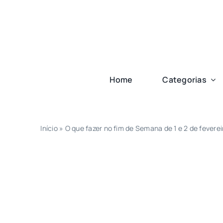
Ir
para
o
conteúdo
Home
Categorias
Início
»
O que fazer no fim de Semana de 1 e 2 de fevere