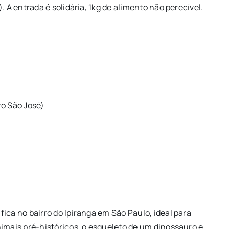
. A entrada é solidária, 1kg de alimento não perecível.
ro São José)
ica no bairro do Ipiranga em São Paulo, ideal para
nimais pré-históricos, o esqueleto de um dinossauro e