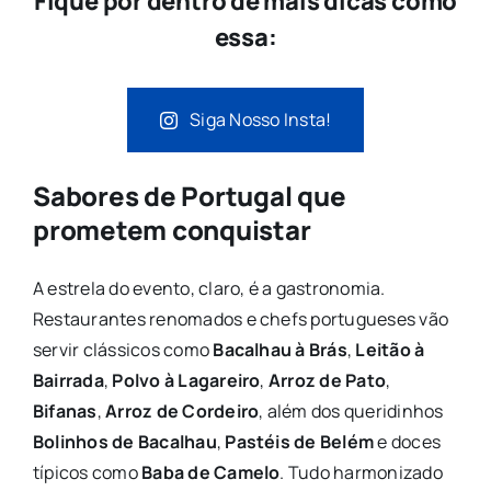
Fique por dentro de mais dicas como
essa:
Siga Nosso Insta!
Sabores de Portugal que
prometem conquistar
A estrela do evento, claro, é a gastronomia.
Restaurantes renomados e chefs portugueses vão
servir clássicos como
Bacalhau à Brás
,
Leitão à
Bairrada
,
Polvo à Lagareiro
,
Arroz de Pato
,
Bifanas
,
Arroz de Cordeiro
, além dos queridinhos
Bolinhos de Bacalhau
,
Pastéis de Belém
e doces
típicos como
Baba de Camelo
. Tudo harmonizado