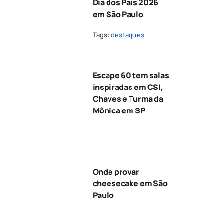
Dia dos Pais 2026
em São Paulo
Tags:
destaques
Escape 60 tem salas
inspiradas em CSI,
Chaves e Turma da
Mônica em SP
Onde provar
cheesecake em São
Paulo