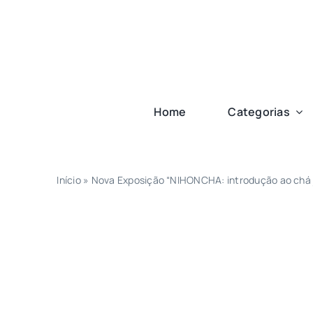
Ir
para
o
conteúdo
Home
Categorias
Início
»
Nova Exposição “NIHONCHA: introdução ao chá 