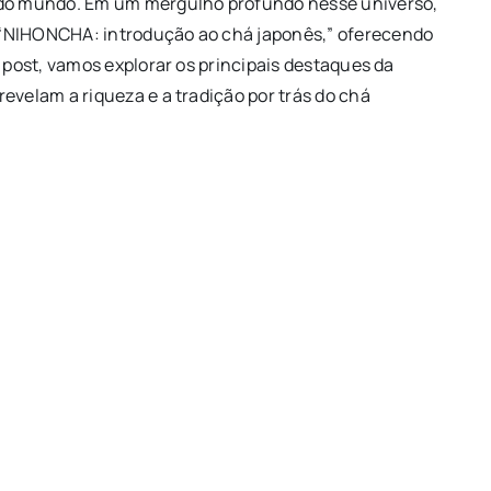
r do mundo. Em um mergulho profundo nesse universo,
 “NIHONCHA: introdução ao chá japonês,” oferecendo
e post, vamos explorar os principais destaques da
evelam a riqueza e a tradição por trás do chá