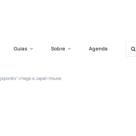
Bus
Guias
Sobre
Agenda
Res
Para
japonês” chega a Japan House