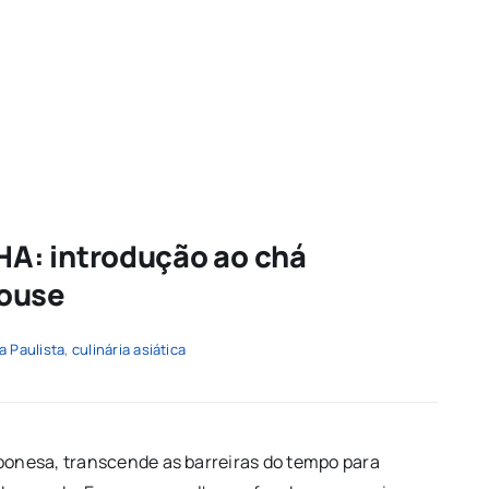
A: introdução ao chá
House
a Paulista
,
culinária asiática
aponesa, transcende as barreiras do tempo para