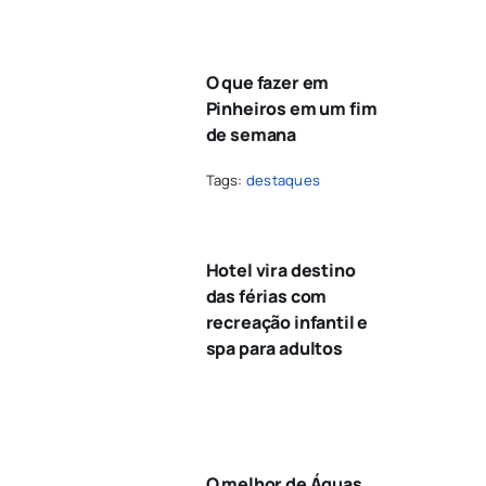
O que fazer em
Pinheiros em um fim
de semana
Tags:
destaques
Hotel vira destino
das férias com
recreação infantil e
spa para adultos
O melhor de Águas