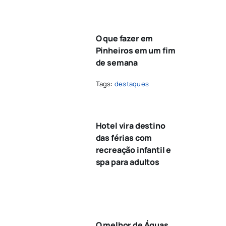
O que fazer em
Pinheiros em um fim
de semana
Tags:
destaques
Hotel vira destino
das férias com
recreação infantil e
spa para adultos
O melhor de Águas