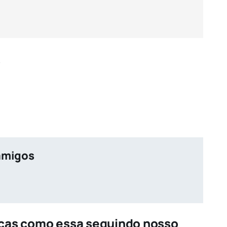
/
amigos
icas como essa seguindo nosso