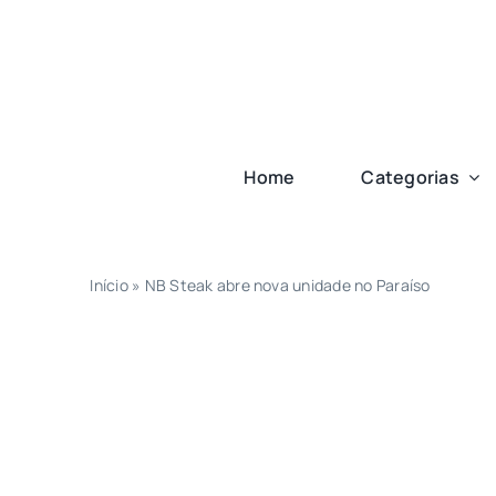
Ir
para
o
conteúdo
Home
Categorias
Início
»
NB Steak abre nova unidade no Paraíso