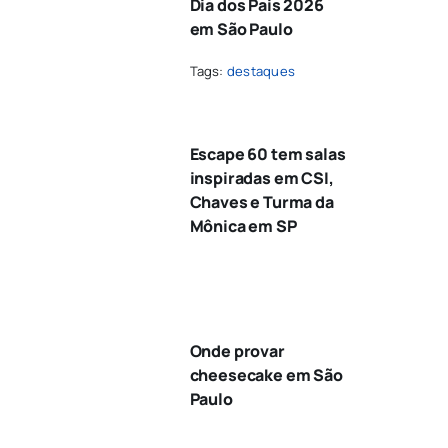
Dia dos Pais 2026
em São Paulo
Tags:
destaques
Escape 60 tem salas
inspiradas em CSI,
Chaves e Turma da
Mônica em SP
Onde provar
cheesecake em São
Paulo