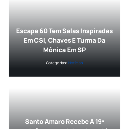
Escape 60 Tem Salas Inspiradas
Em CSI, Chaves E Turma Da
Mônica Em SP
Categorias:
Notícias
Santo Amaro Recebe A 19ª