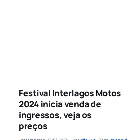
Agenda
Buscar
resultados
para:
Festival Interlagos Motos
2024 inicia venda de
ingressos, veja os
preços
Last Updated: 17/03/2024
Por
Nilo Luz
Tags:
zona sul