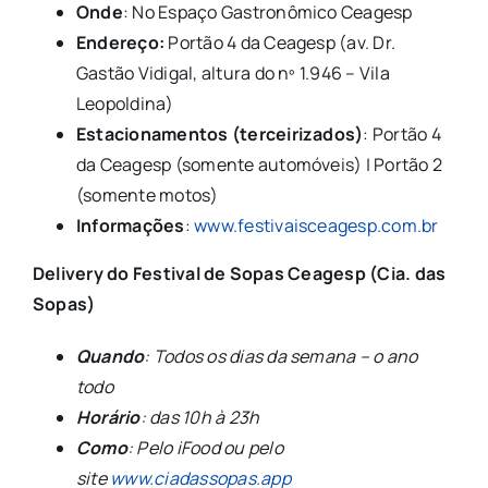
Onde
: No Espaço Gastronômico Ceagesp
Endereço:
Portão 4 da Ceagesp (av. Dr.
Gastão Vidigal, altura do nº 1.946 – Vila
Leopoldina)
Estacionamentos (terceirizados)
: Portão 4
da Ceagesp (somente automóveis) | Portão 2
(somente motos)
Informações
:
www.festivaisceagesp.com.br
Delivery do Festival de Sopas Ceagesp (Cia. das
Sopas)
Quando
: Todos os dias da semana – o ano
todo
Horário
: das 10h à 23h
Como
: Pelo iFood ou pelo
site
www.ciadassopas.app