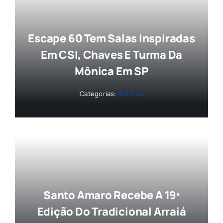
Escape 60 Tem Salas Inspiradas
Em CSI, Chaves E Turma Da
Mônica Em SP
Categorias:
Notícias
Santo Amaro Recebe A 19ª
Edição Do Tradicional Arraiá