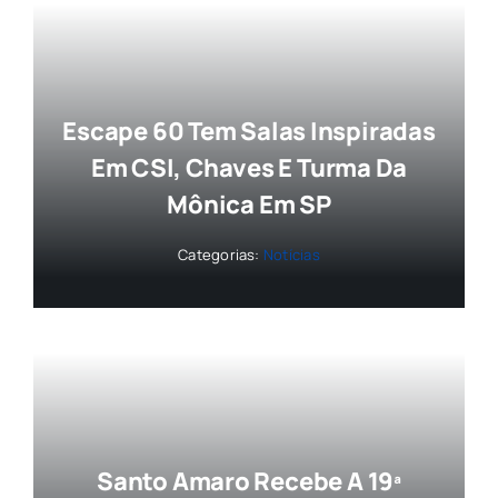
Escape 60 Tem Salas Inspiradas
Em CSI, Chaves E Turma Da
Mônica Em SP
Categorias:
Notícias
Santo Amaro Recebe A 19ª