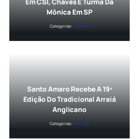
Em CSI, Chaves E Turma Da
Mônica Em SP
Categorias:
Notícias
Santo Amaro Recebe A 19ª
Edição Do Tradicional Arraiá
Anglicano
Categorias:
Notícias