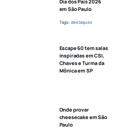
Dia dos Pais 2026
em São Paulo
Tags:
destaques
Escape 60 tem salas
inspiradas em CSI,
Chaves e Turma da
Mônica em SP
Onde provar
cheesecake em São
Paulo