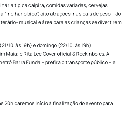
nária típica caipira, comidas variadas, cervejas
a “molhar o bico”, oito atrações musicais de peso – do
literário- musical e área para as crianças se divertirem
21/10, às 19h) e domingo (22/10, às 19h),
m Maia; e Rita Lee Cover oficial & Rock’nboles. A
metrô Barra Funda – prefira o transporte público – e
às 20h daremos início à finalização do evento para