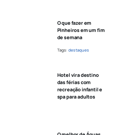
O que fazer em
Pinheiros em um fim
de semana
Tags:
destaques
Hotel vira destino
das férias com
recreação infantil e
spa para adultos
O melhor de Águas