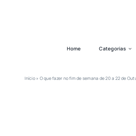
Ir
para
o
conteúdo
Home
Categorias
Início
»
O que fazer no fim de semana de 20 a 22 de Ou