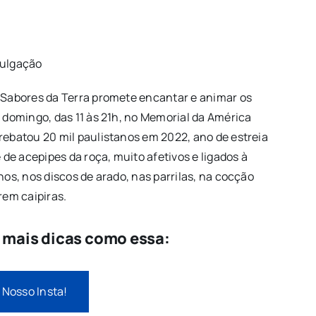
vulgação
e Sabores da Terra promete encantar e animar os
e domingo, das 11 às 21h, no Memorial da América
rebatou 20 mil paulistanos em 2022, ano de estreia
e acepipes da roça, muito afetivos e ligados à
hos, nos discos de arado, nas parrilas, na cocção
rem caipiras.
e mais dicas como essa:
 Nosso Insta!