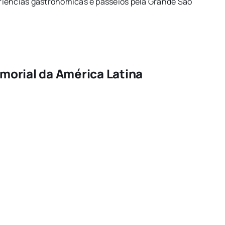
riências gastronômicas e passeios pela Grande São
emorial da América Latina