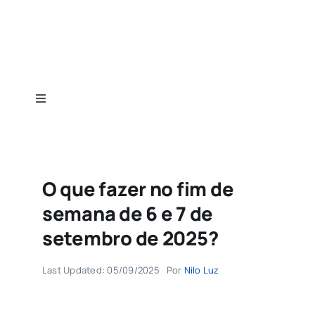
Ir
para
o
conteúdo
Toggle
Navigation
Home
Categorias
O que fazer no fim de
semana de 6 e 7 de
Guias
setembro de 2025?
Last Updated: 05/09/2025
Por
Nilo Luz
Sobre