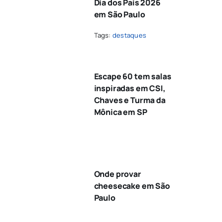
Dia dos Pais 2026
em São Paulo
Tags:
destaques
Escape 60 tem salas
inspiradas em CSI,
Chaves e Turma da
Mônica em SP
Onde provar
cheesecake em São
Paulo