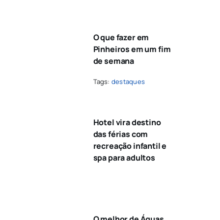
O que fazer em
Pinheiros em um fim
de semana
Tags:
destaques
Hotel vira destino
das férias com
recreação infantil e
spa para adultos
O melhor de Águas