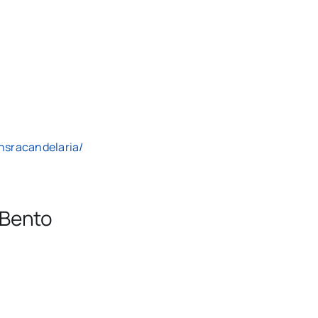
nsracandelaria/
 Bento