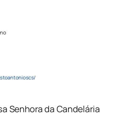
ano
stoantonioscs/
a Senhora da Candelária