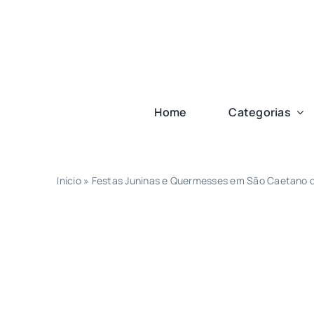
Ir
para
o
conteúdo
Home
Categorias
Início
»
Festas Juninas e Quermesses em São Caetano d