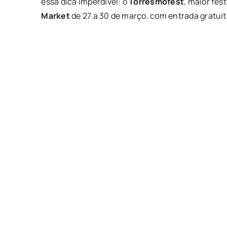
essa dica imperdível: o
Torresmofest
, maior fes
Market
de 27 a 30 de março, com entrada gratui