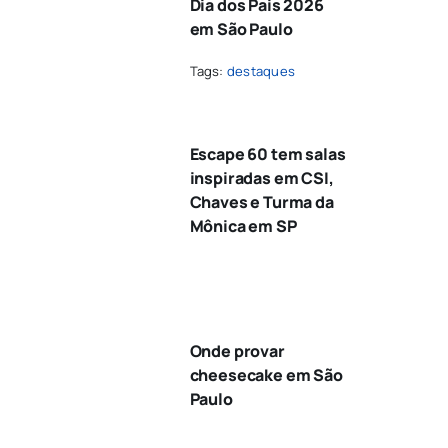
Dia dos Pais 2026
em São Paulo
Tags:
destaques
Escape 60 tem salas
inspiradas em CSI,
Chaves e Turma da
Mônica em SP
Onde provar
cheesecake em São
Paulo