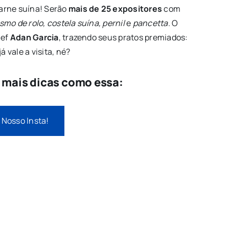
arne suína! Serão
mais de 25 expositores
com
smo de rolo, costela suína, pernil
e
pancetta
. O
hef
Adan Garcia
, trazendo seus pratos premiados:
já vale a visita, né?
e mais dicas como essa:
 Nosso Insta!