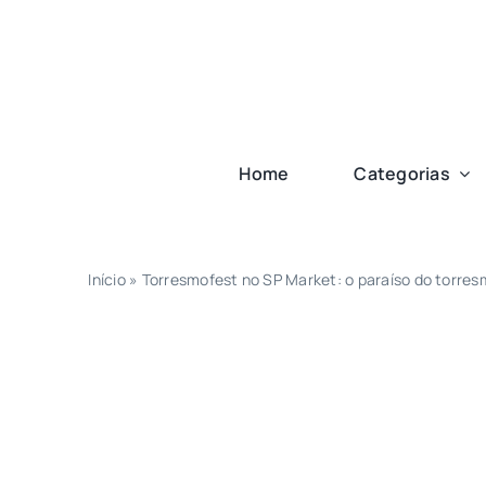
Ir
para
o
conteúdo
Home
Categorias
Início
»
Torresmofest no SP Market: o paraíso do torres