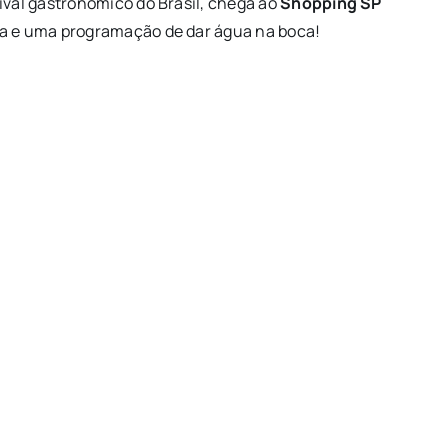
tival gastronômico do Brasil, chega ao
Shopping SP
ta e uma programação de dar água na boca!