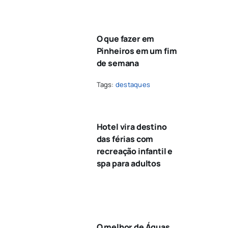
O que fazer em
Pinheiros em um fim
de semana
Tags:
destaques
Hotel vira destino
das férias com
recreação infantil e
spa para adultos
O melhor de Águas