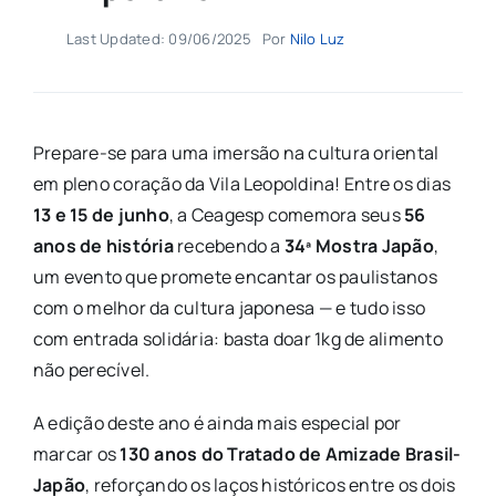
Last Updated: 09/06/2025
Por
Nilo Luz
Prepare-se para uma imersão na cultura oriental
em pleno coração da Vila Leopoldina! Entre os dias
13 e 15 de junho
, a Ceagesp comemora seus
56
anos de história
recebendo a
34ª Mostra Japão
,
um evento que promete encantar os paulistanos
com o melhor da cultura japonesa — e tudo isso
com entrada solidária: basta doar 1kg de alimento
não perecível.
A edição deste ano é ainda mais especial por
marcar os
130 anos do Tratado de Amizade Brasil-
Japão
, reforçando os laços históricos entre os dois