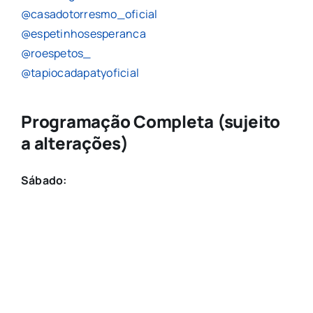
@casadotorresmo_oficial
@espetinhosesperanca
@roespetos_
@tapiocadapatyoficial
Programação Completa (sujeito
a alterações)
Sábado: