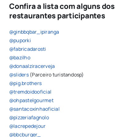
Confira a lista com alguns dos
restaurantes participantes
@ginbbqbar_ipiranga
@puporki
@fabricadarosti
@bazilho
@donaalziracerveja
@sliders
(Parceiro turistandosp)
@pig.brothers
@tremdoidooficial
@ohpastelgourmet
@santacoxinhaoficial
@pizzeriafagnolo
@lacrepedejour
@bbcburger_