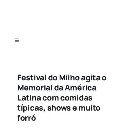
Ir
para
o
conteúdo
Toggle
Navigation
Home
Categorias
Festival do Milho agita o
Memorial da América
Guias
Latina com comidas
típicas, shows e muito
Sobre
forró