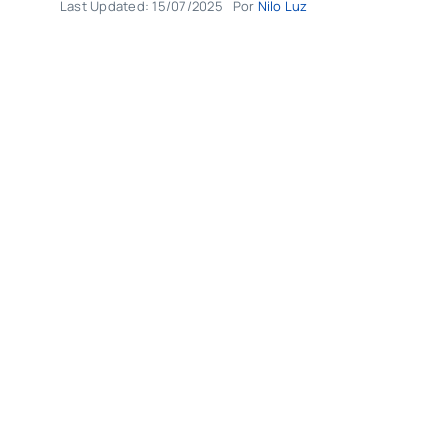
Last Updated: 15/07/2025
Por
Nilo Luz
Agenda
Buscar
resultados
para: