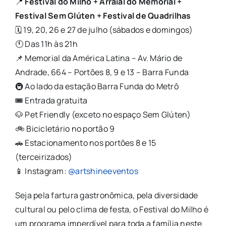
📍
Festival do Milho + Arraial do Memorial +
Festival Sem Glúten + Festival de Quadrilhas
🗓 19, 20, 26 e 27 de julho (sábados e domingos)
🕚 Das 11h às 21h
📌 Memorial da América Latina – Av. Mário de
Andrade, 664 – Portões 8, 9 e 13 – Barra Funda
🚇 Ao lado da estação Barra Funda do Metrô
🎟 Entrada gratuita
🐶 Pet Friendly (exceto no espaço Sem Glúten)
🚲 Bicicletário no portão 9
🚗 Estacionamento nos portões 8 e 15
(terceirizados)
📱 Instagram:
@artshineeventos
Seja pela fartura gastronômica, pela diversidade
cultural ou pelo clima de festa, o Festival do Milho é
um programa imperdível para toda a família neste