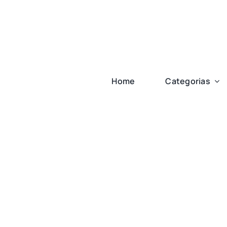
Ir
para
o
conteúdo
Home
Categorias