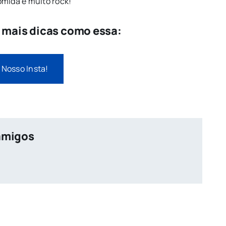
omida e muito rock!
e mais dicas como essa:
 Nosso Insta!
amigos