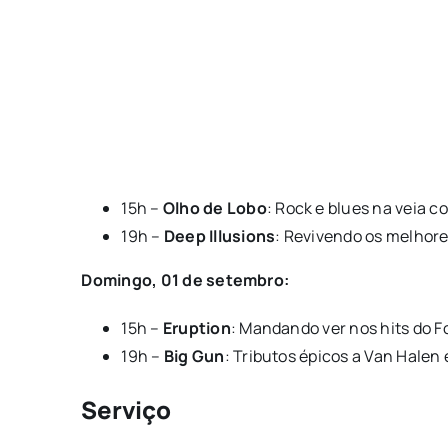
15h –
Olho de Lobo
: Rock e blues na veia 
19h –
Deep Illusions
: Revivendo os melhore
Domingo, 01 de setembro:
15h –
Eruption
: Mandando ver nos hits do F
19h –
Big Gun
: Tributos épicos a Van Halen
Serviço