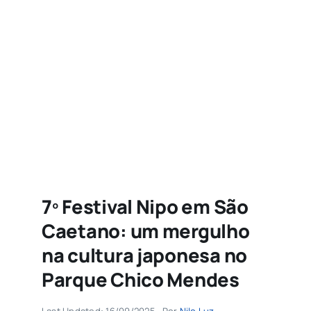
Agenda
Buscar
resultados
para:
7º Festival Nipo em São
Caetano: um mergulho
na cultura japonesa no
Parque Chico Mendes
Last Updated: 16/09/2025
Por
Nilo Luz