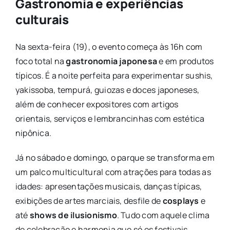
Gastronomia e experiências
culturais
Na sexta-feira (19), o evento começa às 16h com
foco total na
gastronomia japonesa
e em produtos
típicos. É a noite perfeita para experimentar sushis,
yakissoba, tempurá, guiozas e doces japoneses,
além de conhecer expositores com artigos
orientais, serviços e lembrancinhas com estética
nipônica.
Já no sábado e domingo, o parque se transforma em
um palco multicultural com atrações para todas as
idades: apresentações musicais, danças típicas,
exibições de artes marciais, desfile de
cosplays
e
até
shows de ilusionismo
. Tudo com aquele clima
de celebração e harmonia que só os festivais