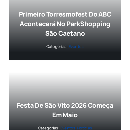
Primeiro Torresmofest Do ABC
Acontecerá No ParkShopping
São Caetano
Categorias:
Eventos
Festa De São Vito 2026 Começa
Em Maio
Categorias:
Eventos
,
Notícias