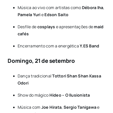
Música ao vivo com artistas como
Débora Iha
,
Pamela Yuri
e
Edson Saito
Desfile de
cosplays
e apresentações de
maid
cafés
Encerramento com a energética
Y.ES Band
Domingo, 21 de setembro
Dança tradicional
Tottori Shan Shan Kassa
Odori
Show do mágico
Hideo – O Ilusionista
Música com
Joe Hirata
,
Sergio Tanigawa
e